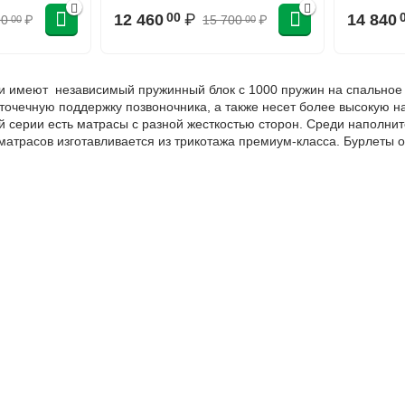
12 460
₽
14 840
00
90
₽
15 700
₽
00
00
 имеют независимый пружинный блок с 1000 пружин на спальное м
точечную поддержку позвоночника, а также несет более высокую наг
й серии есть матрасы с разной жесткостью сторон. Среди наполни
атрасов изготавливается из трикотажа премиум-класса. Бурлеты 