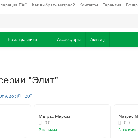
кларация EAC
Как выбрать матрас?
Контакты
Гарантия
Возвр
Наматрасники
Аксессуары
Акции
серии "Элит"
От А до Я
20
Матрас Маркиз
Матрас 
0.0
0.0
В наличии
В наличии