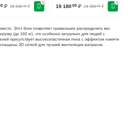
₽
19 180
₽
00
00
18 340
₽
24 300
₽
00
00
есто. Этот блок позволяет правильнее распределить вес
рузку (до 160 кг), что особенно актуально для людей с
телей присутствует высокоэластичная пена с эффектом памяти
оснащены 3D сеткой для лучшей вентиляции матрасов.